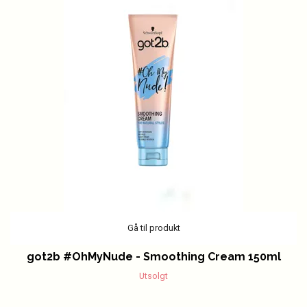
Gå til produkt
got2b #OhMyNude - Smoothing Cream 150ml
Utsolgt