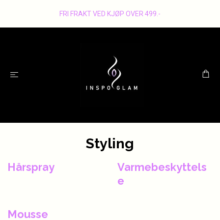
FRI FRAKT VED KJØP OVER 499.-
Styling
Hårspray
Varmebeskyttels
e
Mousse