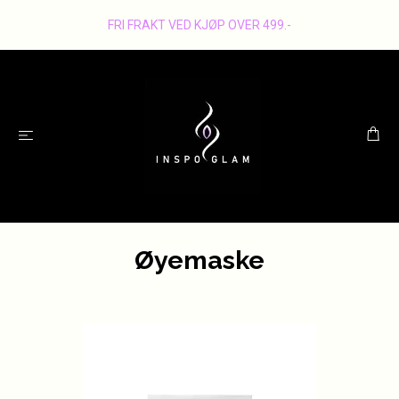
FRI FRAKT VED KJØP OVER 499.-
Øyemaske