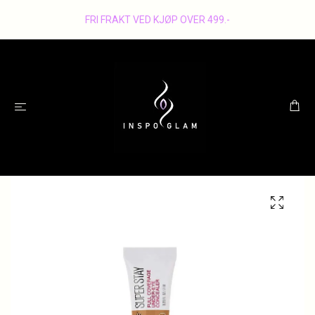
FRI FRAKT VED KJØP OVER 499.-