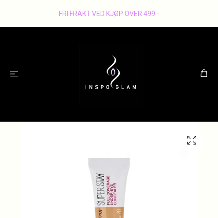
FRI FRAKT VED KJØP OVER 499.-