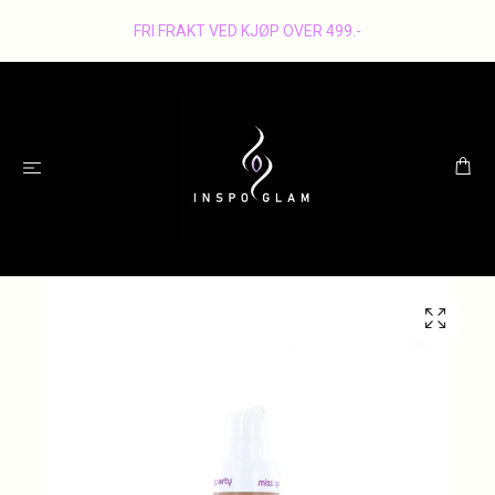
FRI FRAKT VED KJØP OVER 499.-