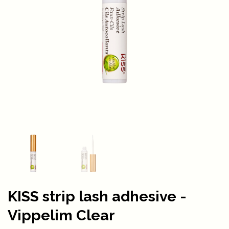
KISS strip lash adhesive -
Vippelim Clear