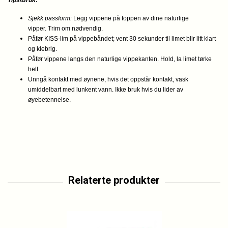
Tips/Bruk:
Sjekk passform:
Legg vippene på toppen av dine naturlige
vipper. Trim om nødvendig.
Påfør KISS-lim på vippebåndet; vent 30 sekunder til limet blir litt klart
og klebrig.
Påfør vippene langs den naturlige vippekanten. Hold, la limet tørke
helt.
Unngå kontakt med øynene, hvis det oppstår kontakt, vask
umiddelbart med lunkent vann. Ikke bruk hvis du lider av
øyebetennelse.