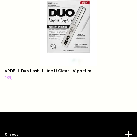
ARDELL Duo Lash It Line It Clear - Vippelim
139,-
Om oss