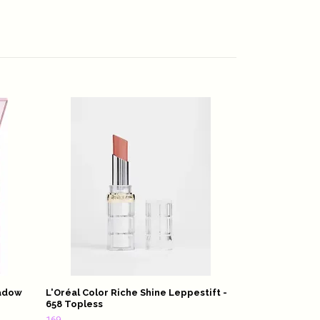
RIMMEL LONDON
Light
105,-
hadow
L'Oréal Color Riche Shine Leppestift -
658 Topless
169,-