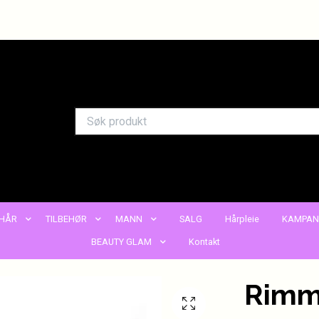
HÅR
TILBEHØR
MANN
SALG
Hårpleie
KAMPAN
BEAUTY GLAM
Kontakt
Rimm