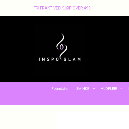
FRI FRAKT VED KJØP OVER 499.-
Foundation
SMINKE
HUDPLEIE