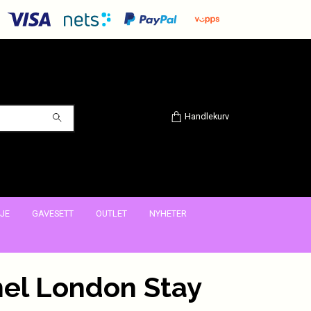
Handlekurv
JE
GAVESETT
OUTLET
NYHETER
el London Stay