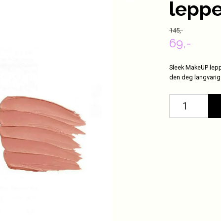
leppe
145,-
69,-
Sleek MakeUP leppe
den deg langvarig