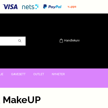
Handlekurv
JE
GAVESETT
OUTLET
NYHETER
k MakeUP