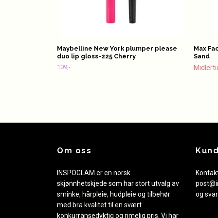
Maybelline New York plumper please
Max Fac
duo lip gloss-225 Cherry
Sand
109,-
Midlerti
Om oss
Kund
INSPOGLAM er en norsk
Kontakt
skjønnhetskjede som har stort utvalg av
post@i
sminke, hårpleie, hudpleie og tilbehør
og svar
med bra kvalitet til en svært
konkurransedyktig og rimelig pris. Vi har