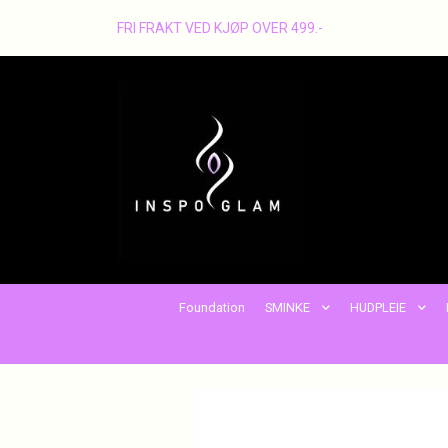
FRI FRAKT VED KJØP OVER 499.-
Foundation
SMINKE
HUDPLEIE