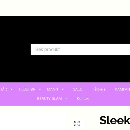
HÅR
TILBEHØR
MANN
SALG
Hårpleie
KAMPAN
BEAUTY GLAM
Kontakt
Slee