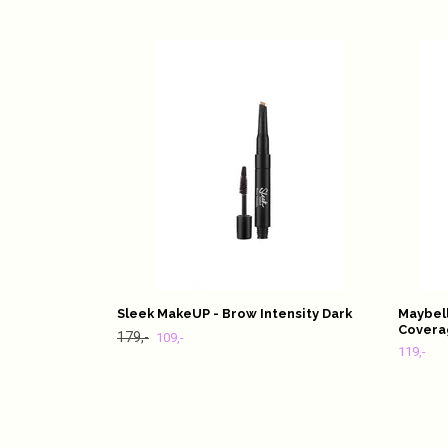
Sleek MakeUP - Brow Intensity Dark
Maybell
Coverag
179,-
109,-
119,-