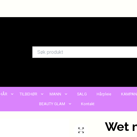
HÅR
TILBEHØR
MANN
SALG
Hårpleie
KAMPAN
BEAUTY GLAM
Kontakt
Wet n