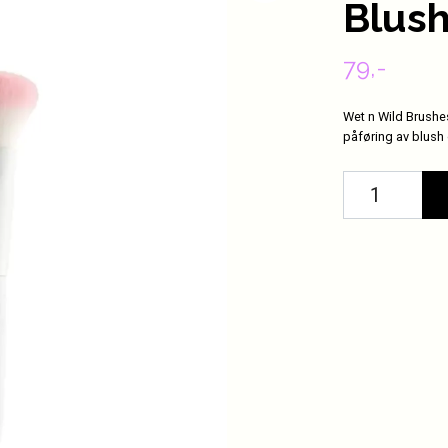
Blush
79,-
Wet n Wild Brushes 
påføring av blush