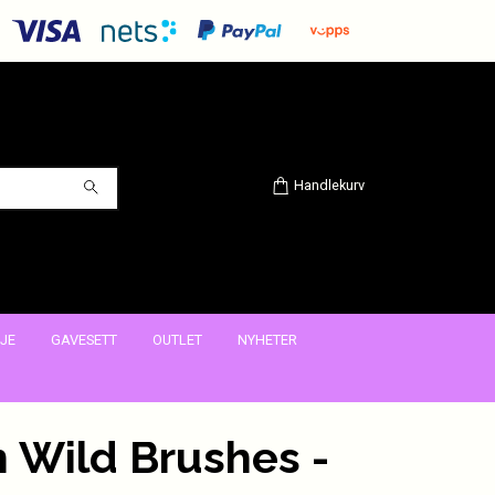
Handlekurv
JE
GAVESETT
OUTLET
NYHETER
 Wild Brushes -