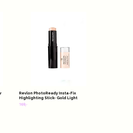
Wet n Wild Pro
Eyeliner
89,-
w
Revlon PhotoReady Insta-Fix
Highlighting Stick- Gold Light
169,-