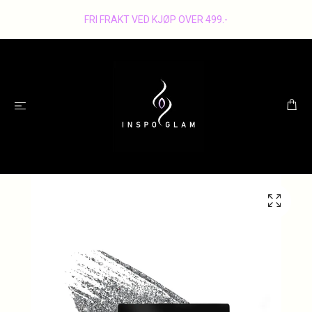
FRI FRAKT VED KJØP OVER 499.-