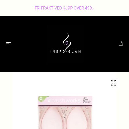
FRI FRAKT VED KJØP OVER 499.-