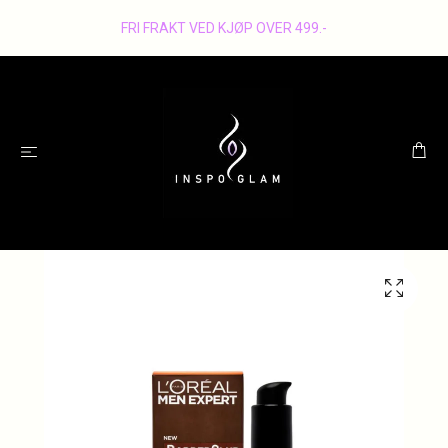
FRI FRAKT VED KJØP OVER 499.-