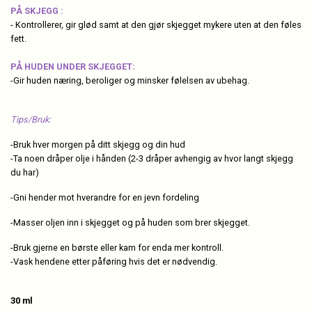
PÅ SKJEGG :
- Kontrollerer, gir glød samt at den gjør skjegget mykere uten at den føles
fett.
PÅ HUDEN UNDER SKJEGGET:
-Gir huden næring, beroliger og minsker følelsen av ubehag.
Tips/Bruk:
-Bruk hver morgen på ditt skjegg og din hud
-Ta noen dråper olje i hånden (2-3 dråper avhengig av hvor langt skjegg
du har)
-Gni hender mot hverandre for en jevn fordeling
-Masser oljen inn i skjegget og på huden som brer skjegget.
-Bruk gjerne en børste eller kam for enda mer kontroll.
-Vask hendene etter påføring hvis det er nødvendig.
30 ml