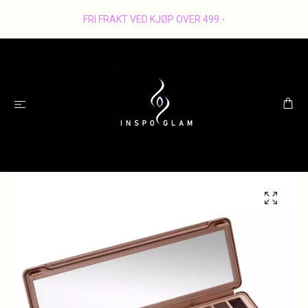
FRI FRAKT VED KJØP OVER 499.-